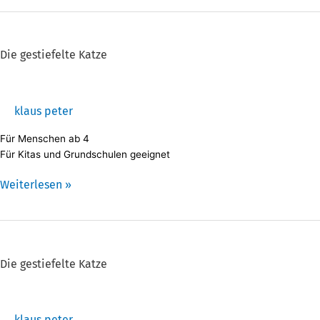
Die
gestiefelte
Katze
Die gestiefelte Katze
klaus peter
Für Menschen ab 4
Für Kitas und Grundschulen geeignet
Weiterlesen »
Die
gestiefelte
Katze
Die gestiefelte Katze
klaus peter