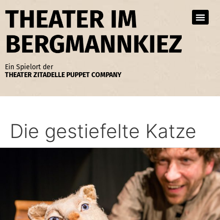
Zum
Inhalt
springen
Ein Spielort der
THEATER ZITADELLE PUPPET COMPANY
Die gestiefelte Katze
Die
gestiefelte
Katze