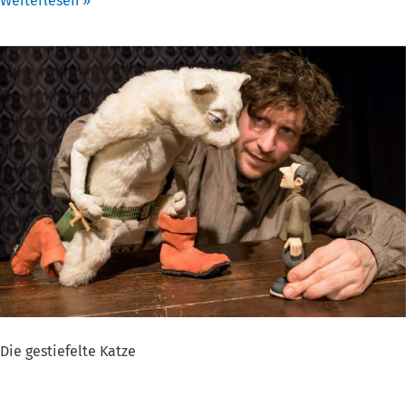
Weiterlesen »
Die
gestiefelte
Katze
Die gestiefelte Katze