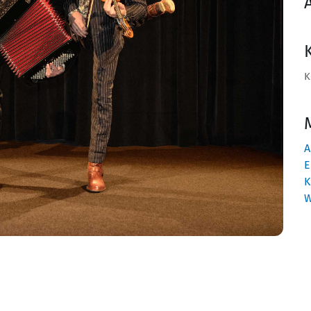
K
A
E
K
W