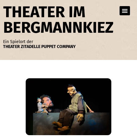
Zum
Inhalt
springen
Ein Spielort der
THEATER ZITADELLE PUPPET COMPANY